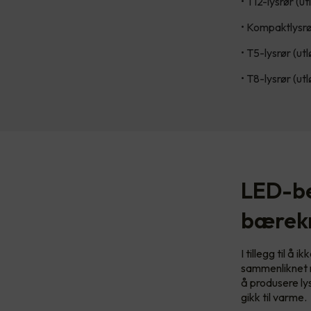
• T12-lysrør (u
• Kompaktlysrø
• T5-lysrør (ut
• T8-lysrør (ut
LED-be
bærekr
I tillegg til å
sammenliknet m
å produsere lys
gikk til varme.