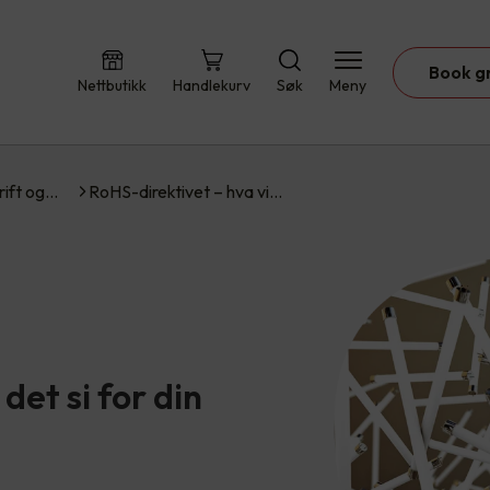
Book g
Nettbutikk
Handlekurv
Søk
Meny
rift og…
RoHS-direktivet – hva vi…
det si for din