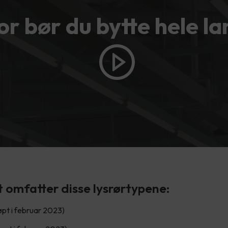
or bør du bytte hele l
 omfatter disse lysrørtypene:
løpt i februar 2023)