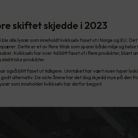
re skiftet skjedde i 2023
3 ble alle lysrør som inneholdt kvikksølv faset ut i Norge og EU. D
npærer. Dette er et av flere tiltak som sparer både miljø og helse
saker. Kvikksølv har over tid blitt faset ut i flere produkter, blant a
g elektriske produkter.
 har også blitt faset ut tidligere. Unntaket har vært noen typer lysk
 godt alternativ. De siste årene har det dog skjedd mye på den fr
lysrør som inneholder kvikksølv har derfor begynt.