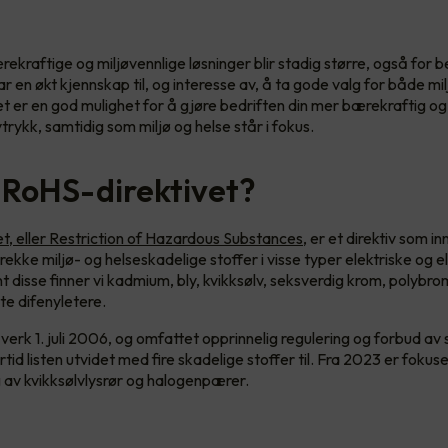
kraftige og miljøvennlige løsninger blir stadig større, også for be
 en økt kjennskap til, og interesse av, å ta gode valg for både mil
t er en god mulighet for å gjøre bedriften din mer bærekraftig og 
trykk, samtidig som miljø og helse står i fokus.
 RoHS-direktivet?
t, eller Restriction of Hazardous Substances
, er et direktiv som 
ekke miljø- og helseskadelige stoffer i visse typer elektriske og e
t disse finner vi kadmium, bly, kvikksølv, seksverdig krom, polybro
te difenyletere.
 verk 1. juli 2006, og omfattet opprinnelig regulering og forbud av s
rtid listen utvidet med fire skadelige stoffer til. Fra 2023 er fokus
 av kvikksølvlysrør og halogenpærer.