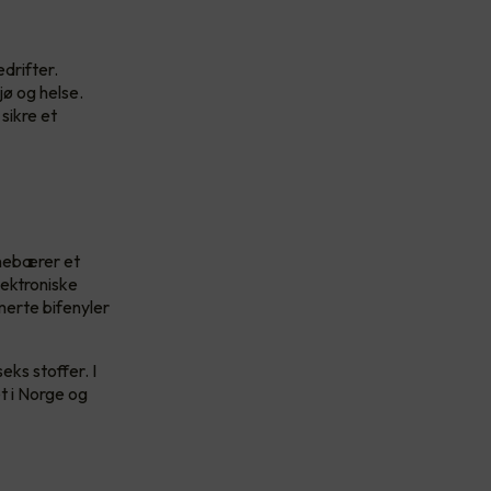
drifter.
jø og helse.
sikre et
innebærer et
lektroniske
merte bifenyler
eks stoffer. I
et i Norge og