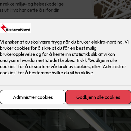
n rekke miljø- og helseskadelige
s ut. Hva har dette å si for din