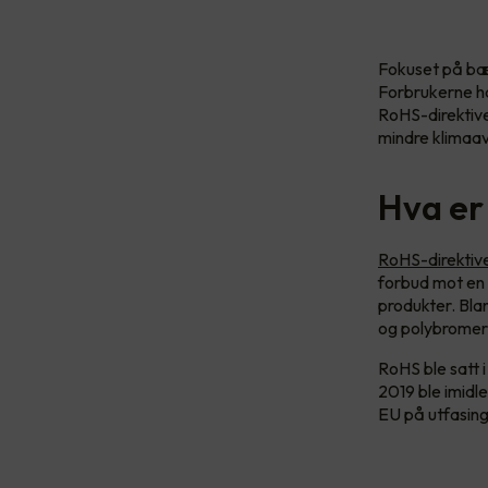
Fokuset på bære
Forbrukerne har
RoHS-direktive
mindre klimaav
Hva er
RoHS-direktive
forbud mot en r
produkter. Blan
og polybromer
RoHS ble satt i
2019 ble imidle
EU på utfasing