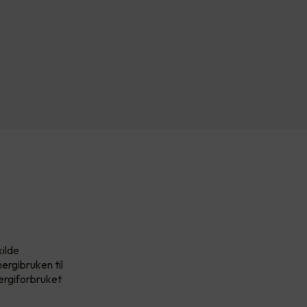
kilde
ergibruken til
nergiforbruket