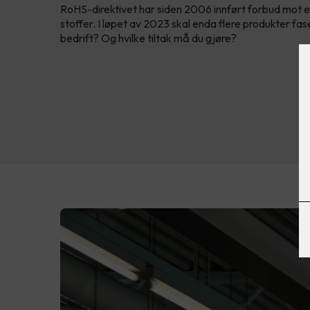
RoHS-direktivet har siden 2006 innført forbud mot e
stoffer. I løpet av 2023 skal enda flere produkter fase
bedrift? Og hvilke tiltak må du gjøre?