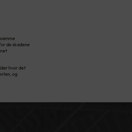
et samme
 for de skadene
nnet
ilder hvor det
onten, og