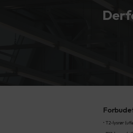
Derf
Forbudet
• T2-lysrør (ut