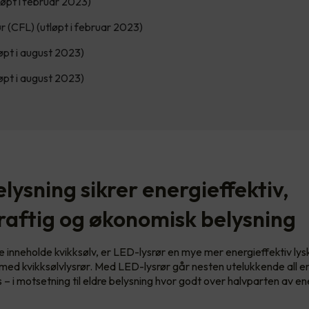
tløpt i februar 2023)
r (CFL) (utløpt i februar 2023)
løpt i august 2023)
løpt i august 2023)
lysning sikrer energieffektiv,
aftig og økonomisk belysning
 ikke inneholde kvikksølv, er LED-lysrør en mye mer energieffektiv lys
ed kvikksølvlysrør. Med LED-lysrør går nesten utelukkende all en
 – i motsetning til eldre belysning hvor godt over halvparten av e