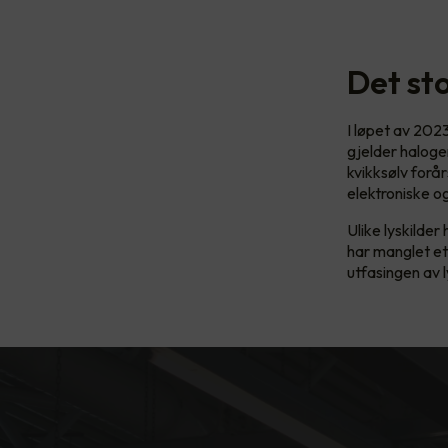
Det sto
I løpet av 202
gjelder haloge
kvikksølv forår
elektroniske o
Ulike lyskilder
har manglet et
utfasingen av 