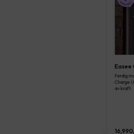
Easee 
Ferdig mo
Charge UP
av kraft.
16,990