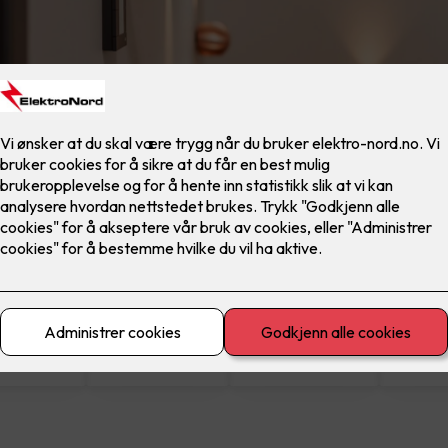
materiell
El-sikkerhet
Ferdig montert
Lad