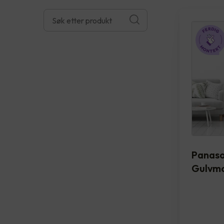
Panas
Gulvmo