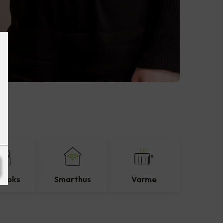
eboks
Smarthus
Varme