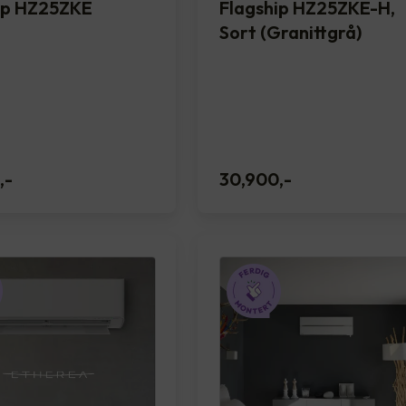
ip HZ25ZKE
Flagship HZ25ZKE-H,
Sort (Granittgrå)
,-
30,900
,-